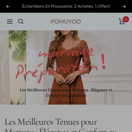
Passer
Échantillons En Mousseline: 2 Achetés, 1 Offert!
Précédent
Suiv
au
contenu
0
Navigation
pomuyoo.fr
Les Meilleures Tenues pour
Mamans : Élégance et Confort au